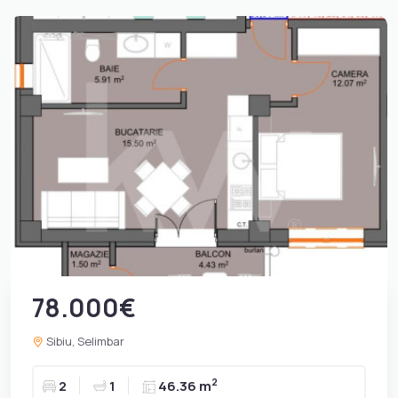
78.000€
Sibiu, Selimbar
2
2
1
46.36 m