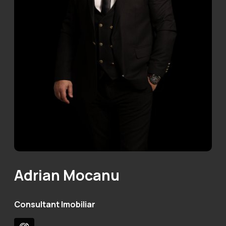
Adrian Mocanu
Consultant Imobiliar