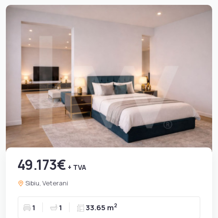
49.173€
+ TVA
Sibiu, Veterani
2
1
1
33.65 m