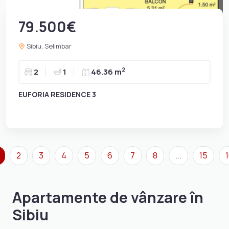
79.500€
Sibiu, Selimbar
2
2
1
46.36 m
EUFORIA RESIDENCE 3
2
3
4
5
6
7
8
...
15
Apartamente de vânzare în
Sibiu