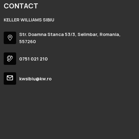
CONTACT
KELLER WILLIAMS SIBIU
Str. Doamna Stanca 53/3, Selimbar, Romania,
557260
0751 021 210
kwsibiu@kw.ro