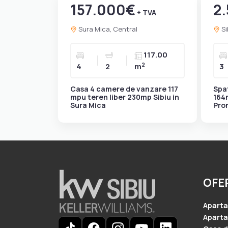
157.000€
2
+ TVA
Sura Mica, Central
Si
117.00
2
4
2
m
3
Casa 4 camere de vanzare 117
Spa
mpu teren liber 230mp Sibiu in
164
Sura Mica
Pro
OFE
Apart
Aparta