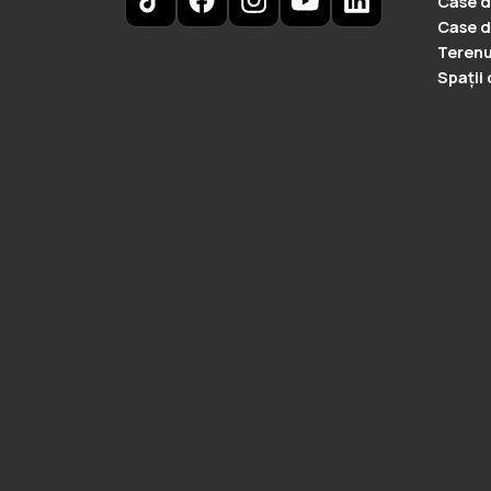
Case d
Case d
Terenu
Spații