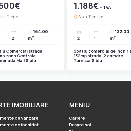
.500€
1.188€
+ TVA
biu, Central
Sibiu, Turnisor
164.00
132.00
2
2
2
m
2
1
m
tiu Comercial stradal
Spatiu comercial de inchiri
mp zona Centrala
132mp stradal 2 camere
menada Mall Sibiu
Turnisor Sibiu
RTE IMOBILIARE
MENIU
amente de vanzare
Cariere
mente de închiriat
Despre noi