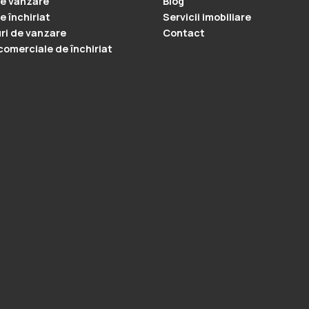
e vanzare
Blog
e închiriat
Servicii imobiliare
ri de vanzare
Contact
 comerciale de închiriat