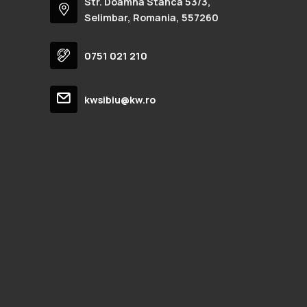
Str. Doamna Stanca 53/3,
Selimbar, Romania, 557260
0751 021 210
kwsibiu@kw.ro