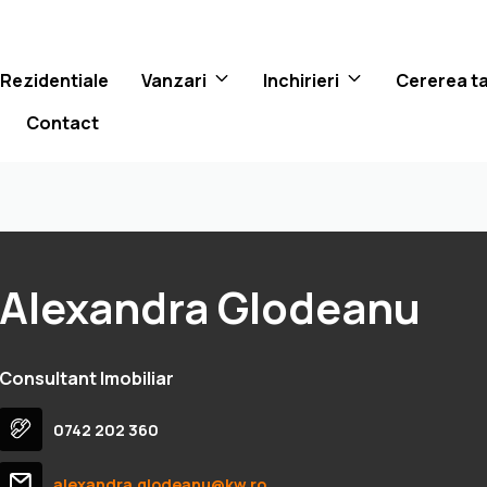
 Rezidentiale
Vanzari
Inchirieri
Cererea t
Contact
Alexandra Glodeanu
Consultant Imobiliar
0742 202 360
alexandra.glodeanu@kw.ro