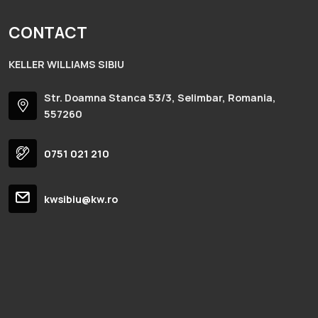
CONTACT
KELLER WILLIAMS SIBIU
Str. Doamna Stanca 53/3, Selimbar, Romania,
557260
0751 021 210
kwsibiu@kw.ro