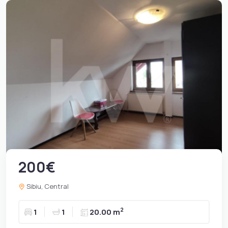
200€
Sibiu, Central
2
1
1
20.00 m