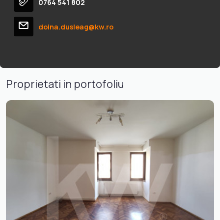
0764 541 802
doina.dusleag@kw.ro
Proprietati in portofoliu