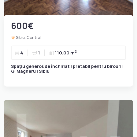
600€
Sibiu, Central
2
4
1
110.00 m
Spațiu generos de închiriat | pretabil pentru birouri |
G. Magheru | Sibiu