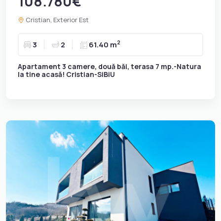
108.780€
Cristian, Exterior Est
2
3
2
61.40 m
Apartament 3 camere, două băi, terasa 7 mp.-Natura
la tine acasă! Cristian-SiBiU