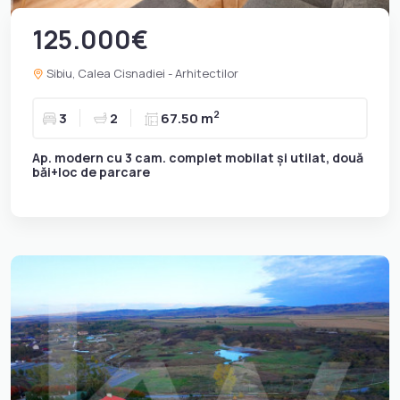
125.000€
Sibiu, Calea Cisnadiei - Arhitectilor
2
3
2
67.50 m
Ap. modern cu 3 cam. complet mobilat și utilat, două
băi+loc de parcare