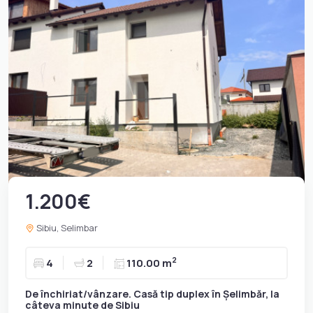
1.200€
Sibiu, Selimbar
2
4
2
110.00 m
De închiriat/vânzare. Casă tip duplex în Șelimbăr, la
câteva minute de Sibiu