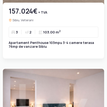
157.024€
+ TVA
Sibiu, Veterani
2
3
2
103.00 m
Apartament Penthouse 103mpu 3-4 camere terasa
76mp de vanzare Sibiu