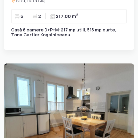
Sibiu, Piata Cluj
2
6
2
217.00 m
Casă 6 camere D+P+M-217 mp utili, 515 mp curte,
Zona Cartier Kogalniceanu