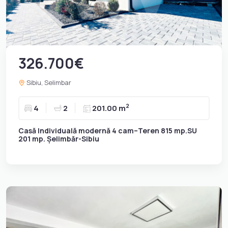
326.700€
Sibiu, Selimbar
2
4
2
201.00 m
Casă Individuală modernă 4 cam–Teren 815 mp.SU
201 mp. Șelimbăr-Sibiu