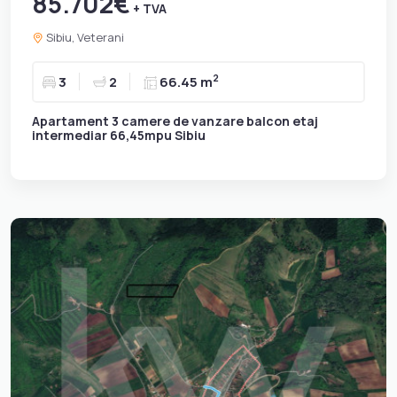
85.702€
+ TVA
Sibiu, Veterani
2
3
2
66.45 m
Apartament 3 camere de vanzare balcon etaj
intermediar 66,45mpu Sibiu