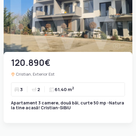
120.890€
Cristian, Exterior Est
2
3
2
61.40 m
Apartament 3 camere, două băi, curte 50 mp -Natura
la tine acasă! Cristian-SiBiU