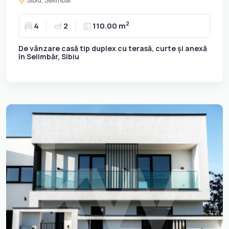
2
4
2
110.00 m
De vânzare casă tip duplex cu terasă, curte și anexă
în Selimbăr, Sibiu