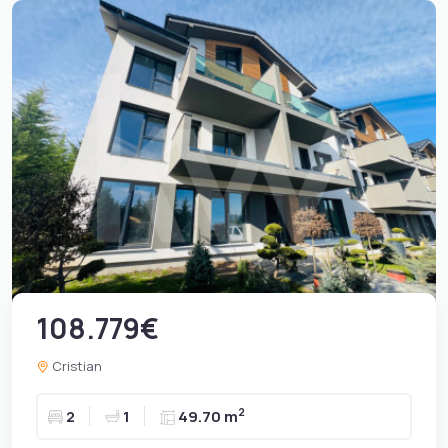
108.779€
Cristian
2
2
1
49.70 m