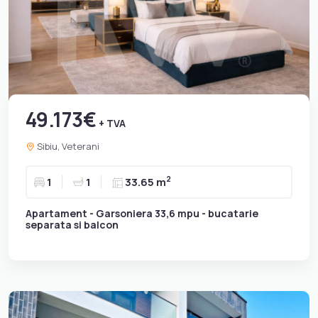
49.173€
+ TVA
Sibiu, Veterani
2
1
1
33.65 m
Apartament - Garsoniera 33,6 mpu - bucatarie
separata si balcon