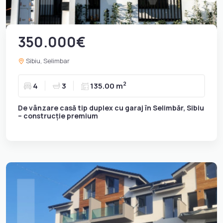
350.000€
Sibiu, Selimbar
2
4
3
135.00 m
De vânzare casă tip duplex cu garaj în Selimbăr, Sibiu
– construcție premium