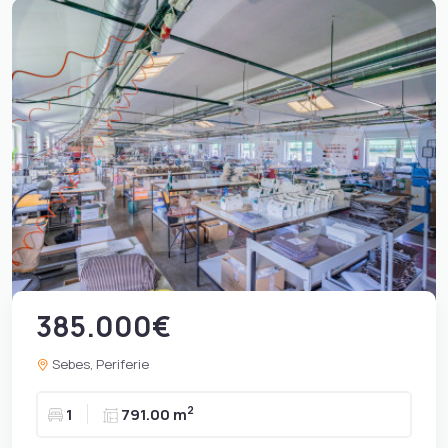
385.000€
Sebes, Periferie
2
1
791.00 m