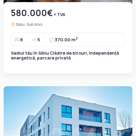
580.000€
+ TVA
Sibiu, Sub Arini
2
8
5
370.00 m
Sediul tău în Sibiu Clădire de birouri, independență
energetică, parcare privată