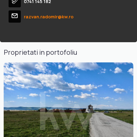
0741 145 182
razvan.radomir@kw.ro
Proprietati in portofoliu