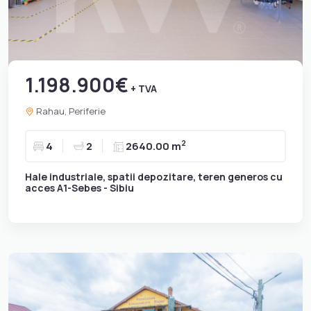
1.198.900€
+ TVA
Rahau, Periferie
2
4
2
2640.00 m
Hale industriale, spatii depozitare, teren generos cu
acces A1-Sebes - Sibiu