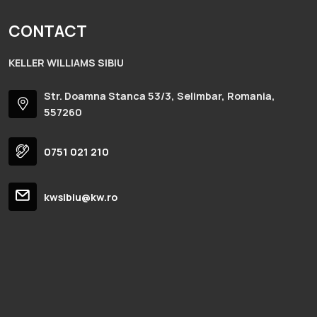
CONTACT
KELLER WILLIAMS SIBIU
Str. Doamna Stanca 53/3, Selimbar, Romania,
557260
0751 021 210
kwsibiu@kw.ro