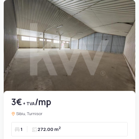
3€
/mp
+ TVA
Sibiu, Turnisor
2
1
272.00 m