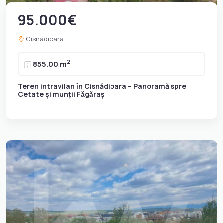
95.000€
Cisnadioara
2
855.00 m
Teren intravilan în Cisnădioara – Panoramă spre
Cetate și munții Fǎgǎraș