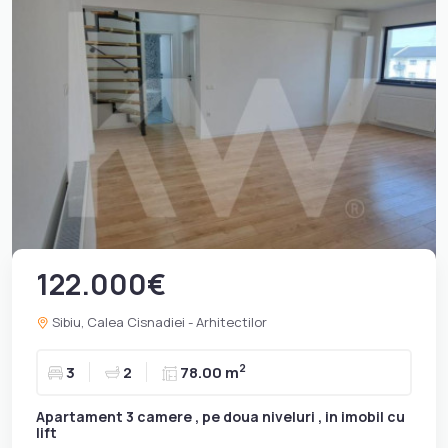
122.000€
Sibiu, Calea Cisnadiei - Arhitectilor
2
3
2
78.00 m
Apartament 3 camere , pe doua niveluri , in imobil cu
lift