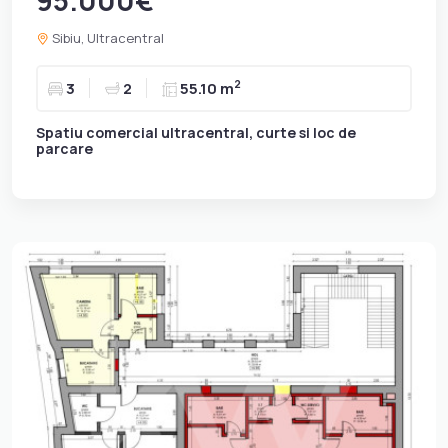
Sibiu, Ultracentral
2
3
2
55.10 m
Spatiu comercial ultracentral, curte si loc de
parcare