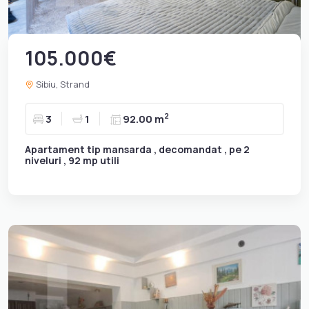
105.000€
Sibiu, Strand
2
3
1
92.00 m
Apartament tip mansarda , decomandat , pe 2
niveluri , 92 mp utili