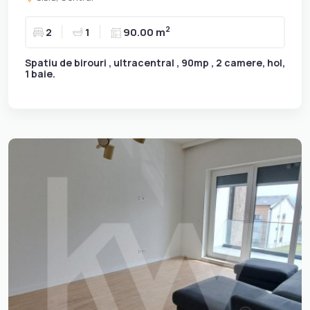
2
2
1
90.00 m
Spatiu de birouri , ultracentral , 90mp , 2 camere, hol,
1 baie.