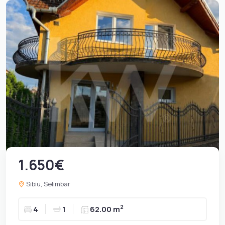
1.650€
Sibiu, Selimbar
2
4
1
62.00 m