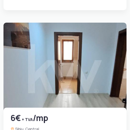
6€
/mp
+ TVA
Sibiu, Central