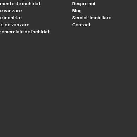
mente de închiriat
Despre noi
e vanzare
Blog
e închiriat
Servicii imobiliare
ri de vanzare
Contact
 comerciale de închiriat