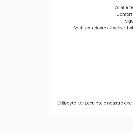
Izolație t
Confort 
Sigu
Spații exterioare atractive: b
Grăbește-te! Locuințele noastre exclu