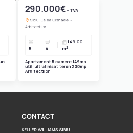
290.000€
+ TVA
Sibiu, Calea Cisnadiei -
Arhitectilor
149.00
2
5
4
m
 un
Apartament 5 camere 149mp
utili ultrafinisat teren 200mp
Arhitectilor
CONTACT
KELLER WILLIAMS SIBIU