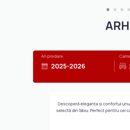
ARHI
An predare
Came
2025-2026
Descoperă eleganța și confortul unui 
selectă din Sibiu. Perfect pentru cei ca