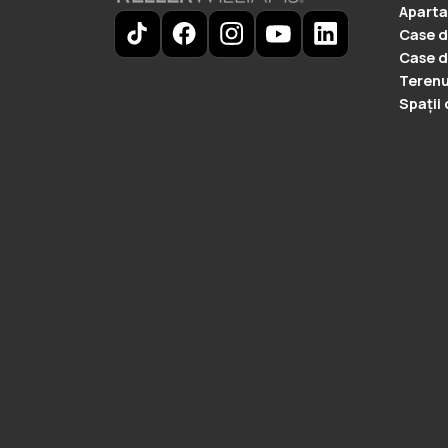
Aparta
Case d
Case d
Terenu
Spații