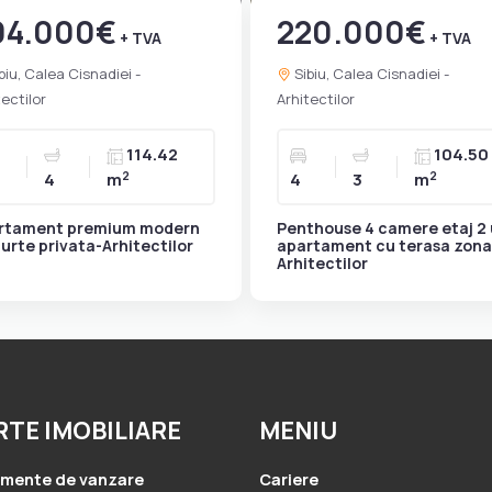
04.000€
220.000€
+ TVA
+ TVA
biu, Calea Cisnadiei -
Sibiu, Calea Cisnadiei -
tectilor
Arhitectilor
114.42
104.50
2
2
4
m
4
3
m
rtament premium modern
Penthouse 4 camere etaj 2
urte privata-Arhitectilor
apartament cu terasa zona
Arhitectilor
RTE IMOBILIARE
MENIU
amente de vanzare
Cariere