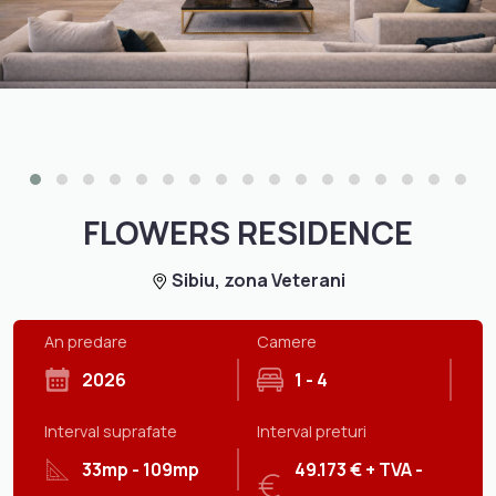
FLOWERS RESIDENCE
Sibiu, zona Veterani
An predare
Camere
2026
1 - 4
Interval suprafate
Interval preturi
33mp - 109mp
49.173 € + TVA -