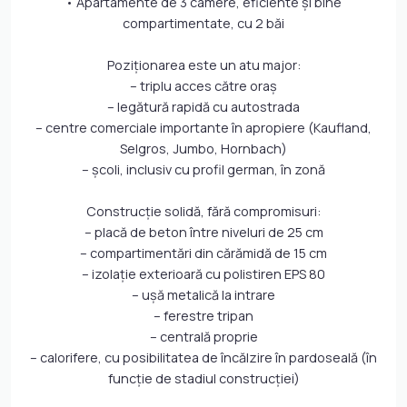
• Apartamente de 3 camere, eficiente și bine
compartimentate, cu 2 băi
Poziționarea este un atu major:
– triplu acces către oraș
– legătură rapidă cu autostrada
– centre comerciale importante în apropiere (Kaufland,
Selgros, Jumbo, Hornbach)
– școli, inclusiv cu profil german, în zonă
Construcție solidă, fără compromisuri:
– placă de beton între niveluri de 25 cm
– compartimentări din cărămidă de 15 cm
– izolație exterioară cu polistiren EPS 80
– ușă metalică la intrare
– ferestre tripan
– centrală proprie
– calorifere, cu posibilitatea de încălzire în pardoseală (în
funcție de stadiul construcției)