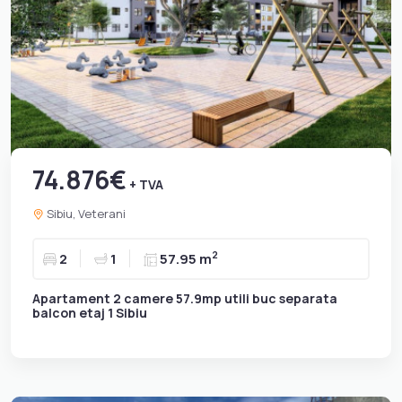
74.876€
+ TVA
Sibiu, Veterani
2
2
1
57.95 m
Apartament 2 camere 57.9mp utili buc separata
balcon etaj 1 Sibiu