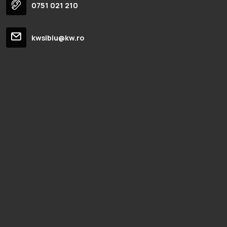
0751 021 210
kwsibiu@kw.ro