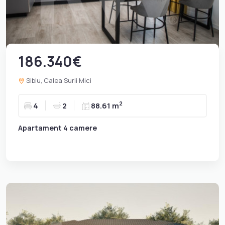
186.340€
Sibiu, Calea Surii Mici
2
4
2
88.61 m
Apartament 4 camere