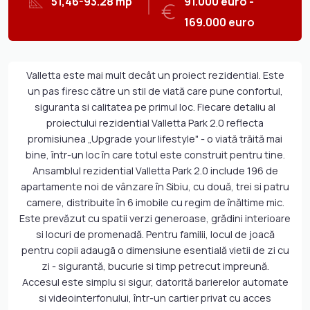
51,46-93.28 mp
91.000 euro -
169.000 euro
Valletta este mai mult decât un proiect rezidential. Este
un pas firesc către un stil de viată care pune confortul,
siguranta si calitatea pe primul loc. Fiecare detaliu al
proiectului rezidential Valletta Park 2.0 reflecta
promisiunea „Upgrade your lifestyle" - o viată trăită mai
bine, într-un loc în care totul este construit pentru tine.
Ansamblul rezidential Valletta Park 2.0 include 196 de
apartamente noi de vânzare în Sibiu, cu două, trei si patru
camere, distribuite în 6 imobile cu regim de înăltime mic.
Este prevăzut cu spatii verzi generoase, grădini interioare
si locuri de promenadă. Pentru familii, locul de joacă
pentru copii adaugã o dimensiune esentială vietii de zi cu
zi - sigurantă, bucurie si timp petrecut impreună.
Accesul este simplu si sigur, datorită barierelor automate
si videointerfonului, într-un cartier privat cu acces