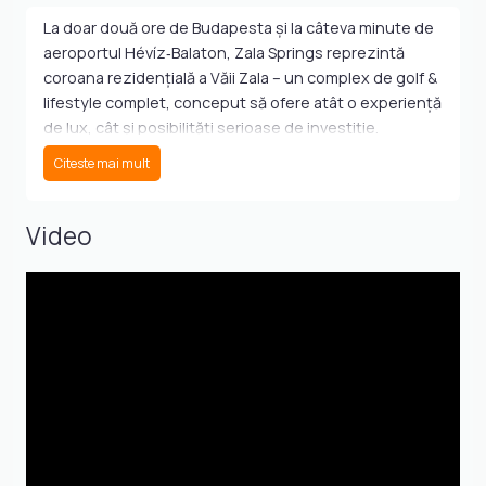
La doar două ore de Budapesta și la câteva minute de
aeroportul Hévíz‑Balaton, Zala Springs reprezintă
coroana rezidențială a Văii Zala – un complex de golf &
lifestyle complet, conceput să ofere atât o experiență
de lux, cât și posibilități serioase de investiție.
Pe o suprafață de aproximativă de 160 de hectare,
Citeste mai mult
centrul este format dintr-un teren de golf profesionist
cu 18 găuri, realizat de legendarul Robert Trent Jones
Jr., considerat cel mai bun din Ungaria și unul dintre
Video
cele mai bune din Europa Centrală. Clubhouse-ul
modern, cu peste 3 000 m², include restaurant, bar,
terasă cu vedere spre lac și ultimul par 18.
Tipuri de proprietăți disponibile
Apartamente golf-side (52–130 m²)
– Spațioase, cu 1–2 dormitoare, balcoane generoase,
ferestre largi și înălțime ~3 m. Priveliști spectaculoase
către fairways. Ideal pentru investitori și familii.
Apartamente lake-side (108–138 m²)