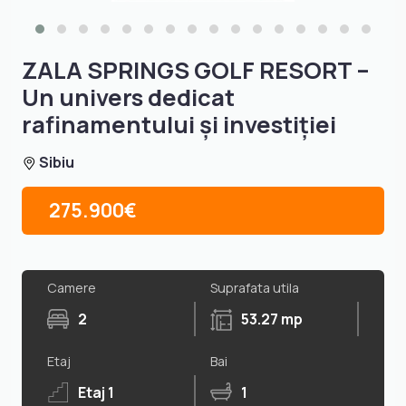
ZALA SPRINGS GOLF RESORT –
Un univers dedicat
rafinamentului și investiției
Sibiu
275.900€
Camere
Suprafata utila
2
53.27 mp
Etaj
Bai
Etaj 1
1