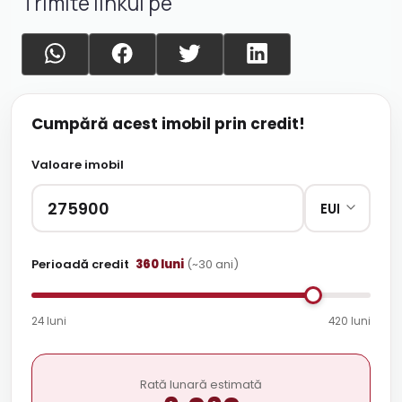
Trimite linkul pe
Cumpără acest imobil prin credit!
Valoare imobil
Perioadă credit
360
luni
(~
30
ani)
24 luni
420 luni
Rată lunară estimată