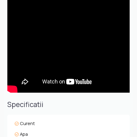
– Localizate lângă lac, cu acces la grădină și vederi
uluitoare. Stiluri White, Memory, Glamour – semnate de
echipa de design LIMA. Interioare înalte, luminoase,
personalizabile.
Vile luxoase (CLT)
– Construcţii sustenabile din CLT, disponibile în
variante cu un nivel, două nivele sau premium.
Panorame către terenul de golf, lac, pădure și 6 loturi
pregătite lângă spa‑boutique.
Facilități & lifestyle exclusiv
Golf fără egal
-18 găuri, patru tee‑boxuri per hole, driving range, golf
academy și IMG Prestige membership – acces la o
Specificatii
rețea globală de cluburi elitiste
Clubhouse & gastronomie
-Clubhouse-ul de 3 000 m² oferă o experiență
Curent
gastronomică rafinată, restaurant bistro, bar, terasă
cu panorama, evenimente culinare și seri tematice
Apa