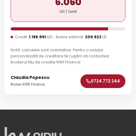
6.060
LEI / lună
Credit:
1.188.991
LEI
Avans estimat:
209.822
LEI
Notă: calculele sunt orientative. Pentru o soluție
personalizată de creditare te rugăm să contactezi
brokerul tău de credite KIWI Finance:
Claudia Popescu
0724 772 244
Broker KIWI Finance