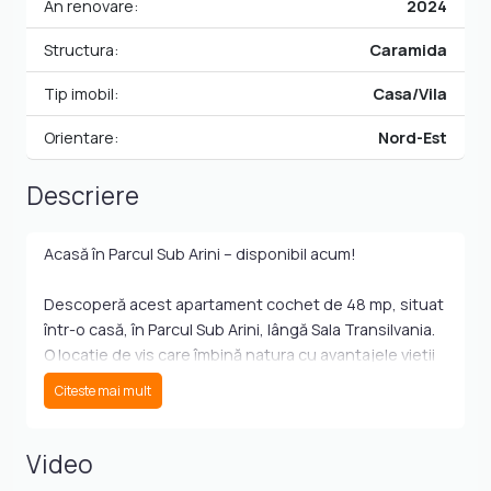
An renovare:
2024
Structura:
Caramida
Tip imobil:
Casa/Vila
Orientare:
Nord-Est
Descriere
Acasă în Parcul Sub Arini – disponibil acum!
Descoperă acest apartament cochet de 48 mp, situat
într-o casă, în Parcul Sub Arini, lângă Sala Transilvania.
O locație de vis care îmbină natura cu avantajele vieții
urbane!
Citeste mai mult
Ce oferă:
Video
Living open-space cu bucătărie: Un spațiu modern și