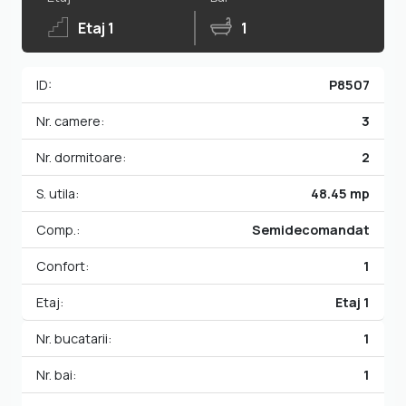
Etaj 1
1
ID:
P8507
Nr. camere:
3
Nr. dormitoare:
2
S. utila:
48.45 mp
Comp.:
Semidecomandat
Confort:
1
Etaj:
Etaj 1
Nr. bucatarii:
1
Nr. bai:
1