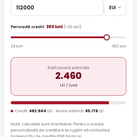
Perioadă credit
360
luni
(~
30
ani)
24 luni
420 luni
Rată lunară estimată
2.460
LEI / lună
Credit:
482.664
LEI
Avans estimat:
85.176
LEI
Notă: calculele sunt orientative. Pentru o soluție
personalizată de creditare te rugăm să contactezi
brokerul tău de credite KIWI Finance: