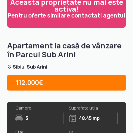
Aceasta proprietate nu mai este
activa!
Pentru oferte similare contactati agentul
Apartament la casă de vânzare
în Parcul Sub Arini
Sibiu, Sub Arini
112.000€
Camere
Suprafata utila
3
48.45 mp
Etaj
Bai