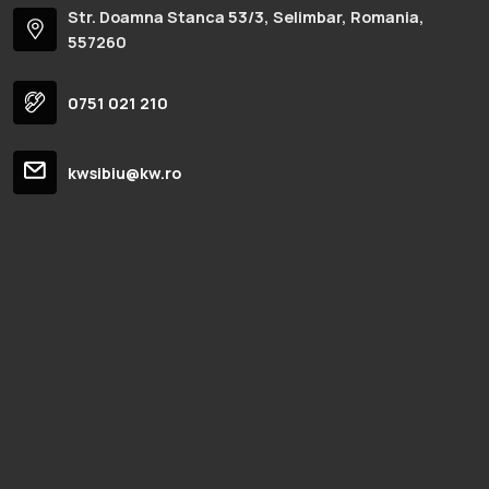
Str. Doamna Stanca 53/3, Selimbar, Romania,
557260
0751 021 210
kwsibiu@kw.ro