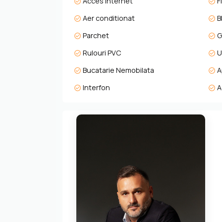
Acces internet
F
- loc de parcare
Aer conditionat
B
Parchet
G
- multa lumina naturala si vedere catre munti
Rulouri PVC
U
- logie cu sticla securizata si sistem de capta
Bucatarie Nemobilata
A
- orientare sudica
Interfon
A
- predare la stadiul de finisat la cheie
- izolatie cu vata bazaltica
- granit pe casa scarii
- penthouse confort lux.
Avantaje