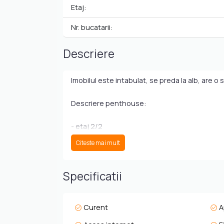
Etaj:
Nr. bucatarii:
Descriere
Imobilul este intabulat, se preda la alb, are o
Descriere penthouse:
- etaj 2/2
Citeste mai mult
- living cu inaltime de 5.6 m
- incalzire in pardoseala
Specificatii
- jaluzele electrice
Curent
A
- 2 bai