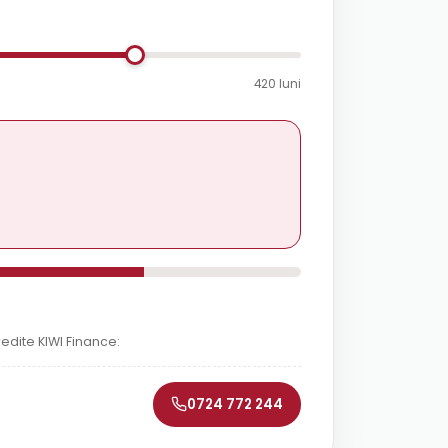
420 luni
redite KIWI Finance:
0724 772 244