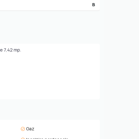
B
de 7,42 mp.
Gaz