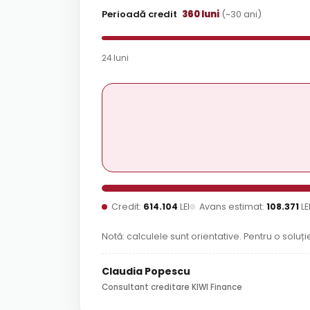
Perioadă credit
360
luni
(~
30
ani)
24 luni
Credit:
614.104
LEI
Avans estimat:
108.371
LE
Notă: calculele sunt orientative. Pentru o solu
Claudia Popescu
Consultant creditare KIWI Finance