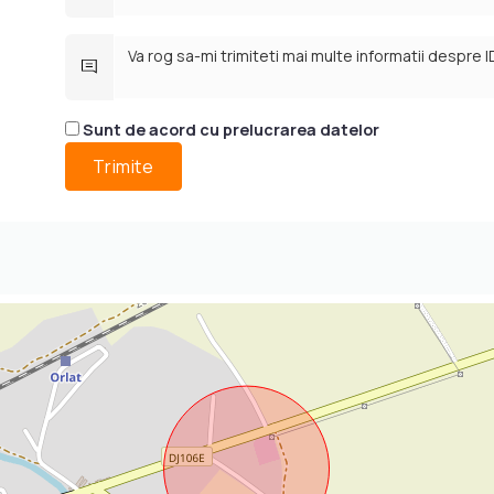
i
xteriorul vilelor
 cadrul ansamblului.
Sunt de acord cu prelucrarea datelor
e proprii, cat si cu ajutorul unui credit bancar.