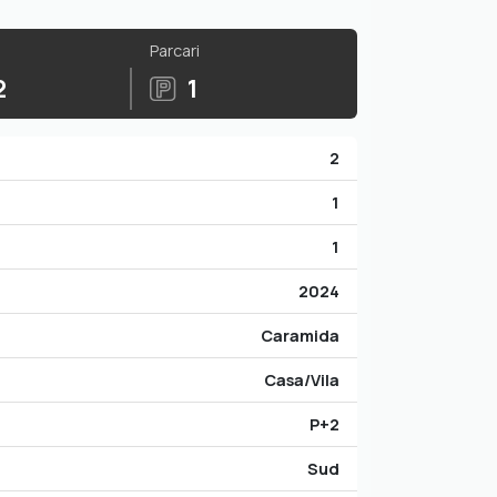
Parcari
2
1
2
1
1
2024
Caramida
Casa/Vila
P+2
Sud