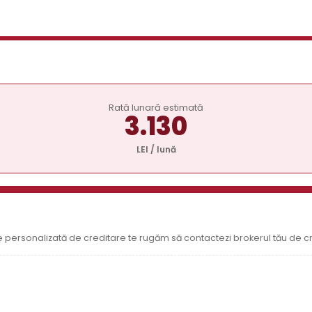
Rată lunară estimată
3.130
LEI / lună
I
ție personalizată de creditare te rugăm să contactezi brokerul tău de c