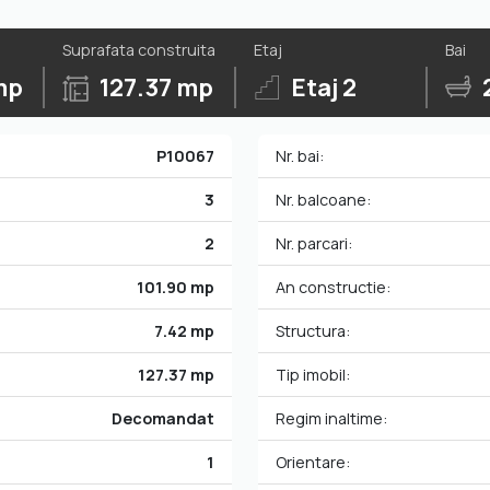
Suprafata construita
Etaj
Bai
mp
127.37 mp
Etaj 2
P10067
Nr. bai:
3
Nr. balcoane:
2
Nr. parcari:
101.90 mp
An constructie:
7.42 mp
Structura:
127.37 mp
Tip imobil:
Decomandat
Regim inaltime:
1
Orientare: