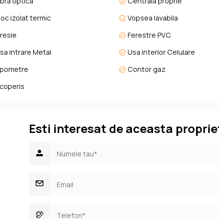
ibra optica
Centrala proprie
loc izolat termic
Vopsea lavabila
resie
Ferestre PVC
sa intrare Metal
Usa interior Celulare
re al apelor
pometre
Contor gaz
coperis
Esti interesat de aceasta proprie