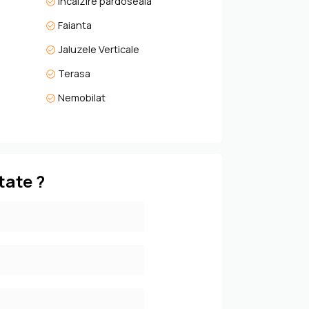
Incalzire pardoseala
Faianta
Jaluzele Verticale
Terasa
Nemobilat
tate ?