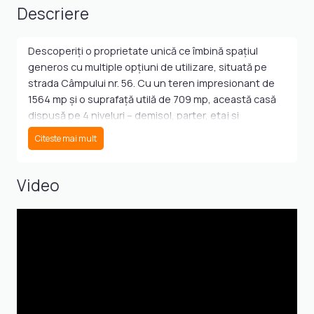
Descriere
Descoperiți o proprietate unică ce îmbină spațiul
generos cu multiple opțiuni de utilizare, situată pe
strada Câmpului nr. 56. Cu un teren impresionant de
1564 mp și o suprafață utilă de 709 mp, această casă
dispusă pe 4 niveluri – demisol, parter, etaj și
mansardă – este alegerea perfectă pentru o afacere
Citeste mai mult
prosperă sau pentru a crea o reședință de prestigiu.
Caracteristici Cheie:
Video
Suprafață și Configurație Generoasă: Cele 4 niveluri
distincte, cu aproximativ 175 mp pe fiecare etaj, oferă
spații ample și bine iluminate, gata să fie adaptate
nevoilor dumneavoastră.
Flexibilitate de Utilizare: Proprietatea a fost proiectată
pentru a găzdui o familie care isi doreste o locuinta