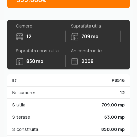
Camere
Suprafata utila
12
709 mp
Suprafata construita
An constructie
850 mp
2008
ID:
P8516
Nr. camere:
12
S. utila:
709.00 mp
S. terase:
63.00 mp
S. construita:
850.00 mp