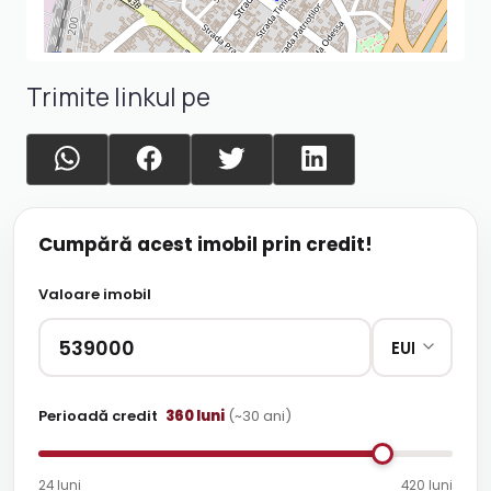
Trimite linkul pe
Cumpără acest imobil prin credit!
Valoare imobil
Perioadă credit
360
luni
(~
30
ani)
24 luni
420 luni