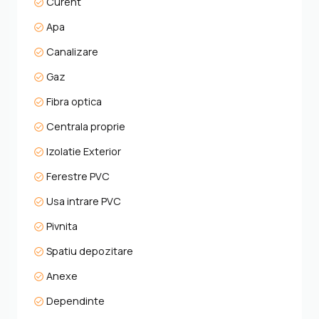
Curent
ideal pentru viitoarea dumneavoastră afacere sau
reședință exclusivistă!
Apa
Canalizare
Gaz
Fibra optica
Centrala proprie
Izolatie Exterior
Ferestre PVC
Usa intrare PVC
Pivnita
Spatiu depozitare
Anexe
Dependinte