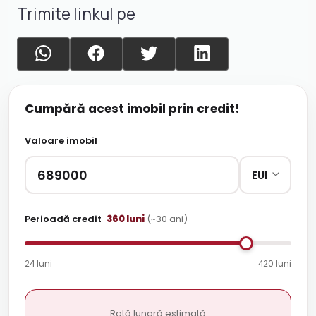
Trimite linkul pe
Cumpără acest imobil prin credit!
Valoare imobil
Perioadă credit
360
luni
(~
30
ani)
24 luni
420 luni
Rată lunară estimată