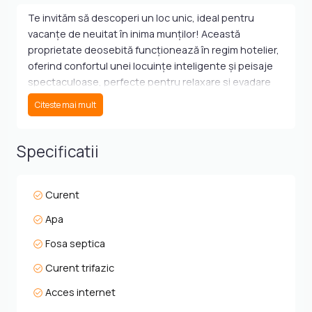
Te invităm să descoperi un loc unic, ideal pentru
vacanțe de neuitat în inima munților! Această
proprietate deosebită funcționează în regim hotelier,
oferind confortul unei locuințe inteligente și peisaje
spectaculoase, perfecte pentru relaxare și evadare
din cotidian.
Citeste mai mult
Proprietatea este complet echipată cu tehnologie
smart, pentru un control ușor de la distanță . Designul
Specificatii
modern se îmbină armonios cu peisajul montan,
creând o atmosferă primitoare, perfectă atât pentru
turiști, cât și pentru un refugiu personal.
Curent
Apa
Beneficii și facilități:
Fosa septica
Locație excelentă în stațiunea Păltiniș, renumită
Curent trifazic
pentru peisajele sale montane și aerul curat.
Proprietatea este complet mobilată și dotată cu
Acces internet
tehnologie de ultimă generație.