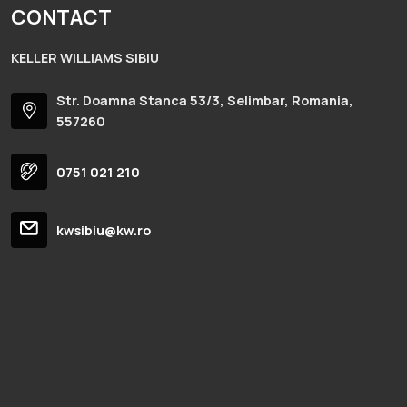
CONTACT
KELLER WILLIAMS SIBIU
Str. Doamna Stanca 53/3, Selimbar, Romania,
557260
0751 021 210
kwsibiu@kw.ro