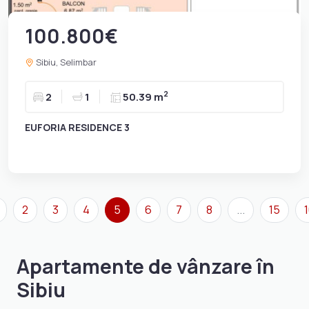
100.800€
Sibiu, Selimbar
2
2
1
50.39 m
EUFORIA RESIDENCE 3
2
3
4
5
6
7
8
...
15
Apartamente de vânzare în
Sibiu