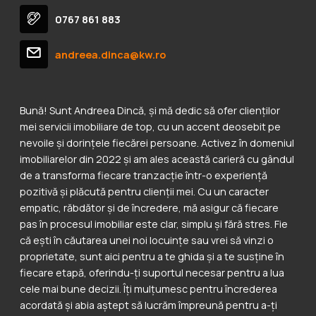
0767 861 883
andreea.dinca@kw.ro
Bună! Sunt Andreea Dincă, și mă dedic să ofer clienților
mei servicii imobiliare de top, cu un accent deosebit pe
nevoile și dorințele fiecărei persoane. Activez în domeniul
imobiliarelor din 2022 și am ales această carieră cu gândul
de a transforma fiecare tranzacție într-o experiență
pozitivă și plăcută pentru clienții mei. Cu un caracter
empatic, răbdător și de încredere, mă asigur că fiecare
pas în procesul imobiliar este clar, simplu și fără stres. Fie
că ești în căutarea unei noi locuințe sau vrei să vinzi o
proprietate, sunt aici pentru a te ghida și a te susține în
fiecare etapă, oferindu-ți suportul necesar pentru a lua
cele mai bune decizii. Îți mulțumesc pentru încrederea
acordată și abia aștept să lucrăm împreună pentru a-ți