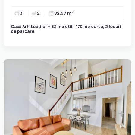
2
3
2
82.57 m
Casă Arhitecților – 82 mp utili, 170 mp curte, 2 locuri
de parcare