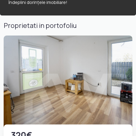
îndeplini dorințele imobiliare!
Proprietati in portofoliu
320€