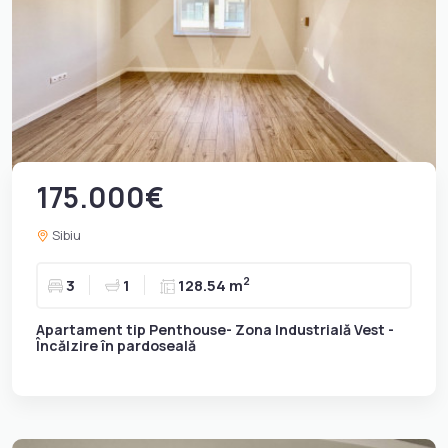
175.000€
Sibiu
2
3
1
128.54 m
Apartament tip Penthouse- Zona Industrială Vest -
Încălzire în pardoseală