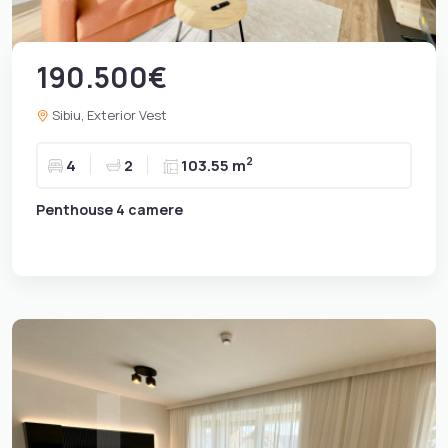
190.500€
Sibiu, Exterior Vest
2
4
2
103.55 m
Penthouse 4 camere