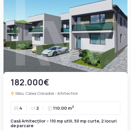
182.000€
Sibiu, Calea Cisnadiei - Arhitectilor
2
4
2
110.00 m
Casă Arhitecților – 110 mp utili, 50 mp curte, 2 locuri
de parcare