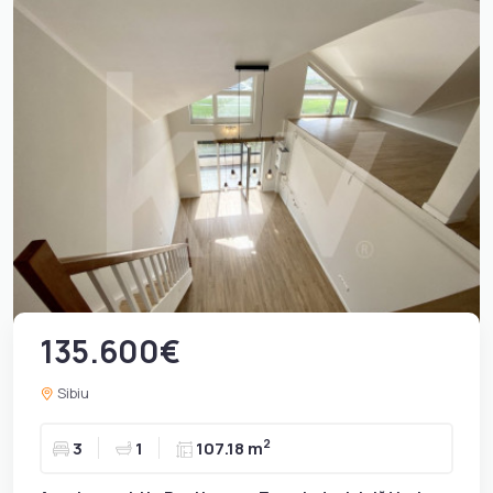
135.600€
Sibiu
2
3
1
107.18 m