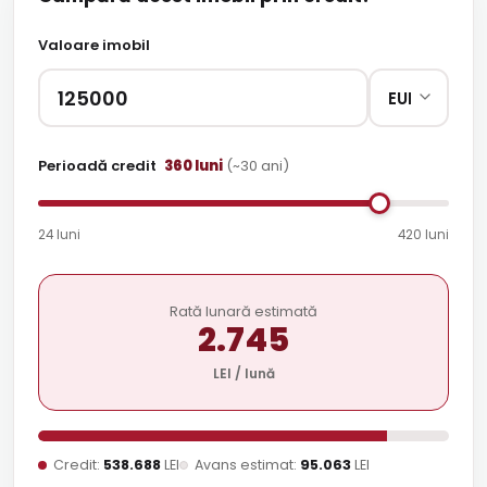
Valoare imobil
Perioadă credit
360
luni
(~
30
ani)
24 luni
420 luni
Rată lunară estimată
2.745
LEI / lună
Credit:
538.688
LEI
Avans estimat:
95.063
LEI