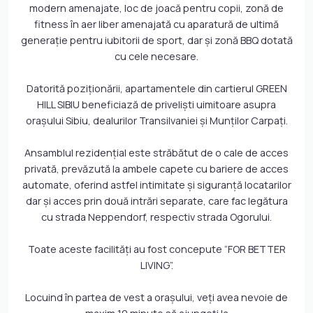
modern amenajate, loc de joacă pentru copii, zonă de
fitness în aer liber amenajată cu aparatură de ultimă
generaţie pentru iubitorii de sport, dar şi zonă BBQ dotată
cu cele necesare.
Datorită poziţionării, apartamentele din cartierul GREEN
HILL SIBIU beneficiază de privelişti uimitoare asupra
oraşului Sibiu, dealurilor Transilvaniei şi Munţilor Carpaţi.
Ansamblul rezidenţial este străbătut de o cale de acces
privată, prevăzută la ambele capete cu bariere de acces
automate, oferind astfel intimitate şi siguranţă locatarilor
dar şi acces prin două intrări separate, care fac legătura
cu strada Neppendorf, respectiv strada Ogorului.
Toate aceste facilităţi au fost concepute “FOR BETTER
LIVING”.
Locuind în partea de vest a oraşului, veţi avea nevoie de