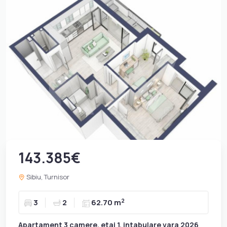
143.385€
Sibiu, Turnisor
2
3
2
62.70 m
Apartament 3 camere, etaj 1, intabulare vara 2026