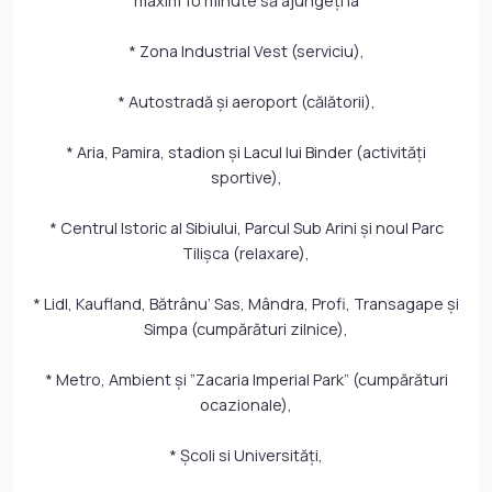
maxim 10 minute să ajungeţi la
* Zona Industrial Vest (serviciu),
* Autostradă și aeroport (călătorii),
* Aria, Pamira, stadion și Lacul lui Binder (activități
sportive),
* Centrul Istoric al Sibiului, Parcul Sub Arini și noul Parc
Tilișca (relaxare),
* Lidl, Kaufland, Bătrânu’ Sas, Mândra, Profi, Transagape și
Simpa (cumpărături zilnice),
* Metro, Ambient și ”Zacaria Imperial Park” (cumpărături
ocazionale),
* Școli si Universități,