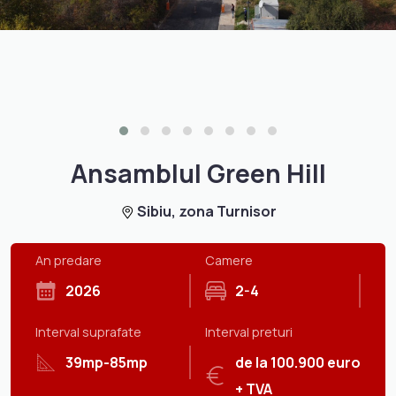
Ansamblul Green Hill
Sibiu, zona Turnisor
An predare
Camere
2026
2-4
Interval suprafate
Interval preturi
39mp-85mp
de la 100.900 euro
+ TVA