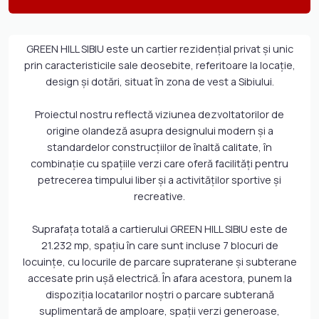
GREEN HILL SIBIU este un cartier rezidenţial privat şi unic
prin caracteristicile sale deosebite, referitoare la locaţie,
design şi dotări, situat în zona de vest a Sibiului.
Proiectul nostru reflectă viziunea dezvoltatorilor de
origine olandeză asupra designului modern şi a
standardelor construcţiilor de înaltă calitate, în
combinaţie cu spaţiile verzi care oferă facilităţi pentru
petrecerea timpului liber şi a activităţilor sportive şi
recreative.
Suprafaţa totală a cartierului GREEN HILL SIBIU este de
21.232 mp, spaţiu în care sunt incluse 7 blocuri de
locuinţe, cu locurile de parcare supraterane şi subterane
accesate prin uşă electrică. În afara acestora, punem la
dispoziţia locatarilor noştri o parcare subterană
suplimentară de amploare, spaţii verzi generoase,