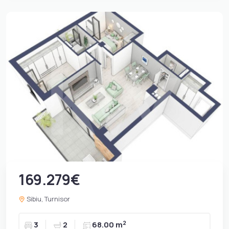
169.279€
Sibiu, Turnisor
2
3
2
68.00 m