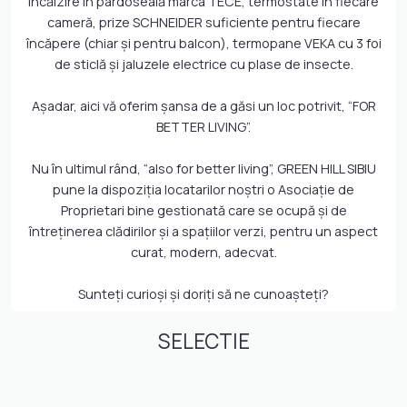
încălzire în pardoseală marca TECE, termostate în fiecare
cameră, prize SCHNEIDER suficiente pentru fiecare
încăpere (chiar şi pentru balcon), termopane VEKA cu 3 foi
de sticlă şi jaluzele electrice cu plase de insecte.
Aşadar, aici vă oferim şansa de a găsi un loc potrivit, “FOR
BETTER LIVING”.
Nu în ultimul rând, “also for better living”, GREEN HILL SIBIU
pune la dispoziţia locatarilor noştri o Asociaţie de
Proprietari bine gestionată care se ocupă şi de
întreţinerea clădirilor şi a spaţiilor verzi, pentru un aspect
curat, modern, adecvat.
Sunteţi curioşi şi doriţi să ne cunoaşteţi?
SELECTIE