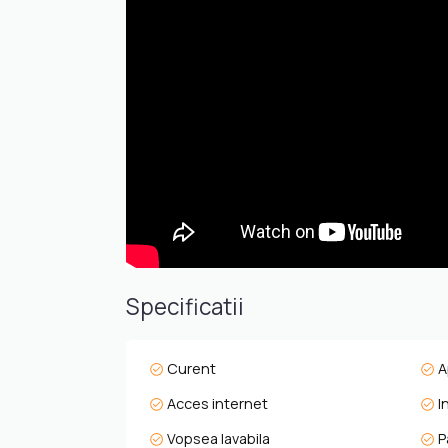
-Clubhouse-ul de 3 000 m² oferă o experiență
Wellness & relaxare
-Boutique Spa: piscină internă cu light thera
de 20 m cu apă termală, jacuzzi, masaj și bar
Activități & comunitate
-Evenimente tematice, seri muzicale, petreceri 
pescuit, lecții de golf – inclusiv pentru juniori .
Servicii complet hotel‑style
-Recepție 24/7, concierge, room‑service, housek
persoane cu dizabilități .
Investiție & randament
Deși studiourile nu mai sunt disponibile, apart
Specificatii
cu peste 35% în ultimii 2 ani . Cu imaginea bran
și capitalizare pe termen mediu-lung.
Curent
A
Accesibilitate & localizare
-La 15 minute de aeroportul Hévíz‑Balaton (z
Acces internet
I
-Aproape de Lacul Balaton și stațiunea termal
Vopsea lavabila
P
-Într-o zonă de dealuri pitorești, lângă vii și p