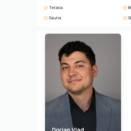
-La 2 h de Budapesta, Viena, Bratislava, Zagre
Terasa
B
Cine sunt cumpărătorii ideali?
Sauna
S
-Investitori internaționali ce urmăresc propri
-Cupluri și familii care doresc o reședință de v
-Pasionați de lifestyle activ, dornici de golf, 
-Profesioniști care pot lucra remote, căutând 
Concluzie: Zala Springs – Lux cu sens
Zala Springs nu e doar despre locuințe – este 
impecabili și club gourmet, la spa sofisticat ș
extindere (hotel de cinci stele, lac de agreme
Investiția în acest proiect reprezintă o oport
amplasate într-un colț liniștit, pitoresc, cu po
Dorian Vlad