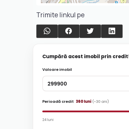
Trimite linkul pe
Cumpără acest imobil prin credit
Valoare imobil
Perioadă credit
360
luni
(~
30
ani)
24 luni