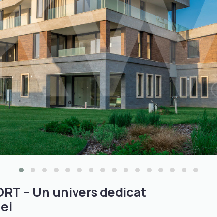
T – Un univers dedicat
iei