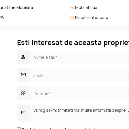
b și Ljubljana
ucatarie Mobilata
Mobilat Lux
PA
Piscina interioara
etăți premium cu administrare inclusă.
acanță cu stil, dar și funcțională.
wellness și comunitate.
Esti interesat de aceasta proprie
echilibrul între natură și conexiune globală.
o declarație despre cum vrei să trăiești: cu eleganță, confort, sec
i servicii hotel-style, acest complex se ridică la cele mai înalte sta
nt, spații comerciale).
unitate unică: randament financiar, calitate de viață și conexiune la
tențial de creștere.