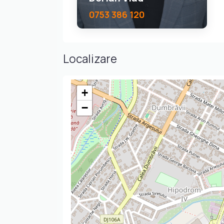
0753 386 120
Localizare
+
−