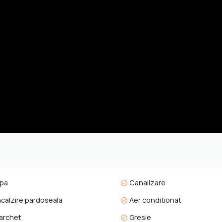
 gastronomică rafinată, restaurant bistro, bar, terasă cu panorama
py, saună finlandeză, bio‑saună, baie de aburi, centru de sănătate
 sănătos cu smoothie‑uri & detox .
private, facilități pentru nunți, teren de joacă pentru copii, piscină
eeping zilnic, securitate, transfer aeroport (contra cost), parcare g
amentele și vilele oferă oportunități solide: administrare completă, 
dului Zala, acces la IMG și pachete integrate de tip “stay & play”, in
pa
Canalizare
boruri sezoniere);
ncalzire pardoseala
Aer conditionat
ă Hévíz;
archet
Gresie
ăduri;