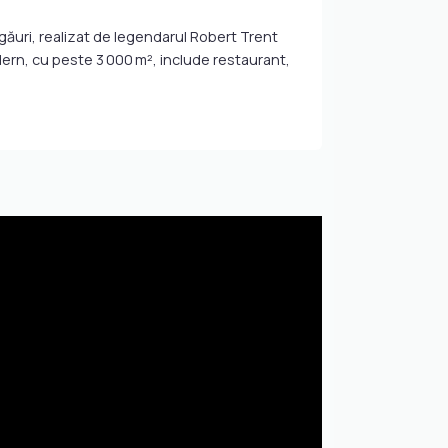
găuri, realizat de legendarul Robert Trent
dern, cu peste 3 000 m², include restaurant,
irways. Ideal pentru investitori și familii.
a de design LIMA. Interioare înalte, luminoase,
enul de golf, lac, pădure și 6 loturi pregătite
obală de cluburi elitiste