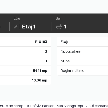
Etaj
Bai
p
Etaj 1
1
P10183
Etaj:
2
Nr. bucatarii:
1
Nr. bai:
59.11 mp
Regim inaltime:
13.36 mp
nute de aeroportul Hévíz‑Balaton, Zala Springs reprezintă coroana r