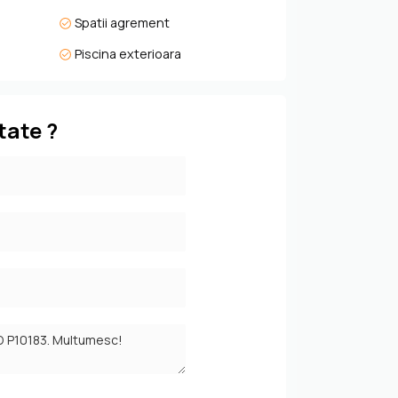
Spatii agrement
Piscina exterioara
tate ?
uritate și experiențe premium. De la fairways
ndarde europene, cu viziuni în curs de
 o rețea internațională exclusivă — toate