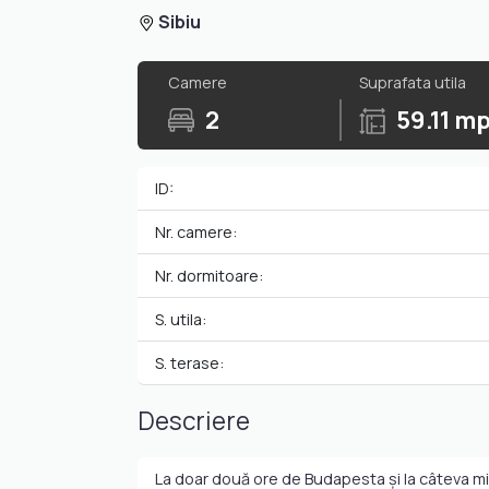
Sibiu
Camere
Suprafata utila
2
59.11 m
ID:
Nr. camere:
Nr. dormitoare:
S. utila:
S. terase:
Descriere
La doar două ore de Budapesta și la câteva mi