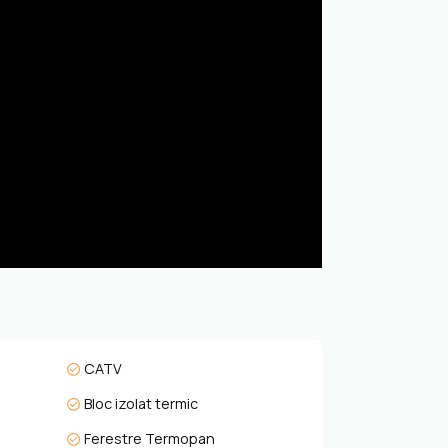
, evenimente culinare și seri tematice
 Evergreen (deschis 2023), piscină exterioară
 privată de agrement și activități: ciclism,
ratuită, stații EV, Wi‑Fi, facilități pentru
lease‑back, profit‑sharing, creștere a valorii
vestitorii pot obține venituri pasive atractive
CATV
Bloc izolat termic
Ferestre Termopan