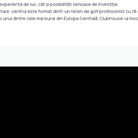
xperiență de lux, cât și posibilități serioase de investiție.
are, centrul este format dintr-un teren de golf profesionist cu 18 
 și unul dintre cele mai bune din Europa Centrală. Clubhouse-ul mo
.
ase, ferestre largi și înălțime ~3 m. Priveliști spectaculoase către fa
 vederi uluitoare. Stiluri White, Memory, Glamour – semnate de echip
 în variante cu un nivel, două nivele sau premium. Panorame către ter
range, golf academy și IMG Prestige membership – acces la o rețea gl