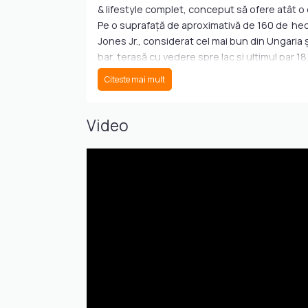
& lifestyle complet, conceput să ofere atât o e
Pe o suprafață de aproximativă de 160 de hect
Jones Jr., considerat cel mai bun din Ungaria
bar, terasă cu vedere spre lac și ultimul par 18
Citeste mai mult
Tipuri de proprietăți disponibile
Apartamente golf-side (52–130 m²)
– Spațioase, cu 1–2 dormitoare, balcoane genero
Video
Apartamente lake-side (108–138 m²)
– Localizate lângă lac, cu acces la grădină și
personalizabile.
Vile luxoase (CLT)
– Construcţii sustenabile din CLT, disponibile
lângă spa‑boutique.
Facilități & lifestyle exclusiv
Golf fără egal
-18 găuri, patru tee‑boxuri per hole, driving 
Clubhouse & gastronomie