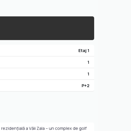
Etaj 1
1
1
P+2
ezidențială a Văii Zala – un complex de golf