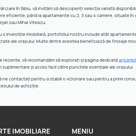
are în Sibiu, vă invităm să descoperiți selecția variată disponibilă 
niere eficiente, până la apartamente cu 2, 3 sau 4 camere, situate în
tejari sau Mihai Viteazu.
u o investiție imobiliară, portofoliul nostru include atât apartamen
acrate ale orașului. Multe dintre acestea beneficiază de finisaje 
iare recente, vă recomandăm să explorați și pagina dedicată
ansamblu
 suplimentare și acces facil către punctele esențiale ale orașului.
să ne contactați pentru a stabili o vizionare sau pentru a primi consu
cesului de achiziție.
RTE IMOBILIARE
MENIU