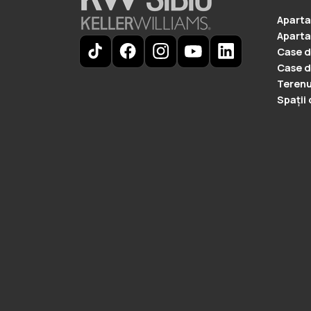
Apart
Aparta
Case d
Case d
Terenu
Spații