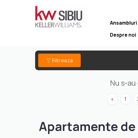
Ansambluri
Despre noi
Filtreaza
Nu s-au 
«
1
Apartamente de 