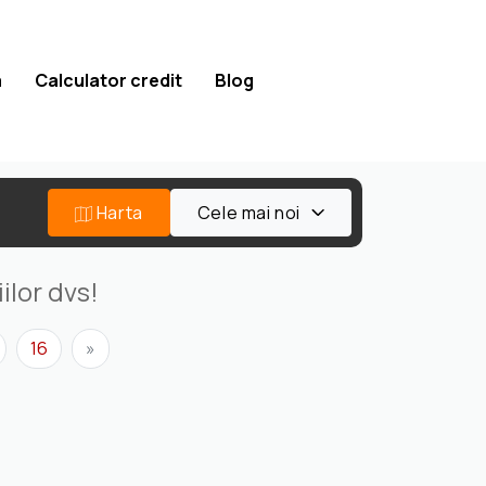
a
Calculator credit
Blog
Harta
Cele mai noi
ilor dvs!
16
»