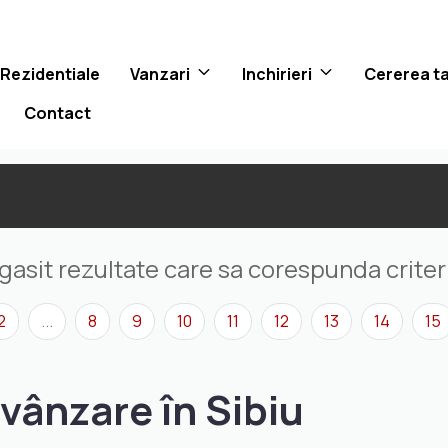
 Rezidentiale
Vanzari
Inchirieri
Cererea t
Contact
gasit rezultate care sa corespunda criteri
2
...
8
9
10
11
12
13
14
15
vânzare în Sibiu