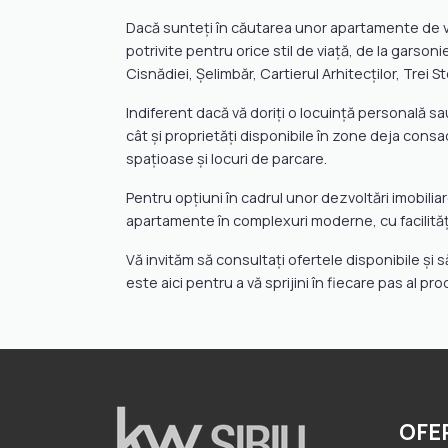
Dacă sunteți în căutarea unor apartamente de vânz
potrivite pentru orice stil de viață, de la garso
Cisnădiei, Șelimbăr, Cartierul Arhitecților, Trei S
Indiferent dacă vă doriți o locuință personală sa
cât și proprietăți disponibile în zone deja cons
spațioase și locuri de parcare.
Pentru opțiuni în cadrul unor dezvoltări imobil
apartamente în complexuri moderne, cu facilități
Vă invităm să consultați ofertele disponibile și 
este aici pentru a vă sprijini în fiecare pas al pro
OFE